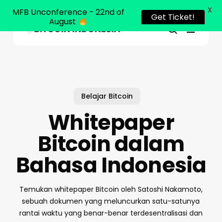
X
MFB Unconference - 22nd of
Get Ticket!
August
Menu
Close
search
Skip
Menu
to
main
content
Belajar Bitcoin
Whitepaper
Bitcoin dalam
Bahasa Indonesia
Temukan whitepaper Bitcoin oleh Satoshi Nakamoto,
sebuah dokumen yang meluncurkan satu-satunya
rantai waktu yang benar-benar terdesentralisasi dan