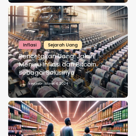
Inflasi
Sejarah Uang
Pencetakan Uang: Jalan
Menuju Inflasi dan Bitcoin
sebagai Solusinya
keypleb
Maret 4, 2024