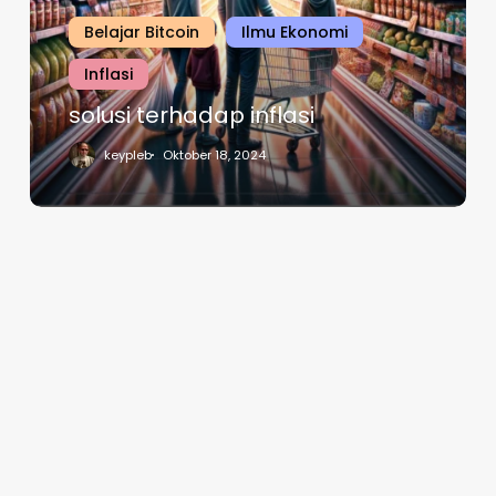
Belajar Bitcoin
Ilmu Ekonomi
Inflasi
solusi terhadap inflasi
keypleb
Oktober 18, 2024