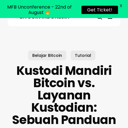
X
MFB Unconference - 22nd of
Get Ticket!
August
Menu
Close
search
Skip
Menu
to
main
content
Belajar Bitcoin
Tutorial
Kustodi Mandiri
Bitcoin vs.
Layanan
Kustodian:
Sebuah Panduan