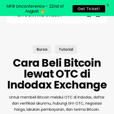
X
MFB Unconference - 22nd of
Get Ticket!
August
Menu
Close
search
Skip
Menu
to
main
content
Bursa
Tutorial
Cara Beli Bitcoin
lewat OTC di
Indodax Exchange
Untuk membeli Bitcoin melalui OTC di Indodax, daftar
dan verifikasi akunmu, hubungi tim OTC, negosiasi
harga, lakukan pembayaran, dan terima Bitcoin.