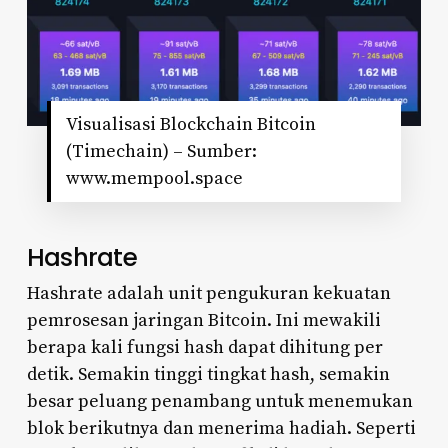
Visualisasi Blockchain Bitcoin
(Timechain) – Sumber:
www.mempool.space
Hashrate
Hashrate adalah unit pengukuran kekuatan
pemrosesan jaringan Bitcoin. Ini mewakili
berapa kali fungsi hash dapat dihitung per
detik. Semakin tinggi tingkat hash, semakin
besar peluang penambang untuk menemukan
blok berikutnya dan menerima hadiah. Seperti