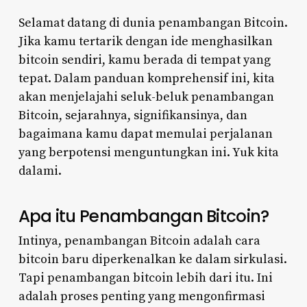
Selamat datang di dunia penambangan Bitcoin.
Jika kamu tertarik dengan ide menghasilkan
bitcoin sendiri, kamu berada di tempat yang
tepat. Dalam panduan komprehensif ini, kita
akan menjelajahi seluk-beluk penambangan
Bitcoin, sejarahnya, signifikansinya, dan
bagaimana kamu dapat memulai perjalanan
yang berpotensi menguntungkan ini. Yuk kita
dalami.
Apa itu Penambangan Bitcoin?
Intinya, penambangan Bitcoin adalah cara
bitcoin baru diperkenalkan ke dalam sirkulasi.
Tapi penambangan bitcoin lebih dari itu. Ini
adalah proses penting yang mengonfirmasi