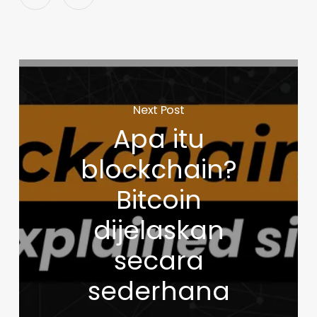
Next Post
Apa itu
blockchain?
Bitcoin
dijelaskan
secara
sederhana