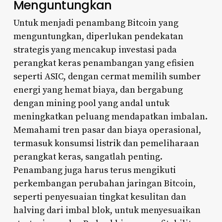
Menguntungkan
Untuk menjadi penambang Bitcoin yang
menguntungkan, diperlukan pendekatan
strategis yang mencakup investasi pada
perangkat keras penambangan yang efisien
seperti ASIC, dengan cermat memilih sumber
energi yang hemat biaya, dan bergabung
dengan mining pool yang andal untuk
meningkatkan peluang mendapatkan imbalan.
Memahami tren pasar dan biaya operasional,
termasuk konsumsi listrik dan pemeliharaan
perangkat keras, sangatlah penting.
Penambang juga harus terus mengikuti
perkembangan perubahan jaringan Bitcoin,
seperti penyesuaian tingkat kesulitan dan
halving dari imbal blok, untuk menyesuaikan