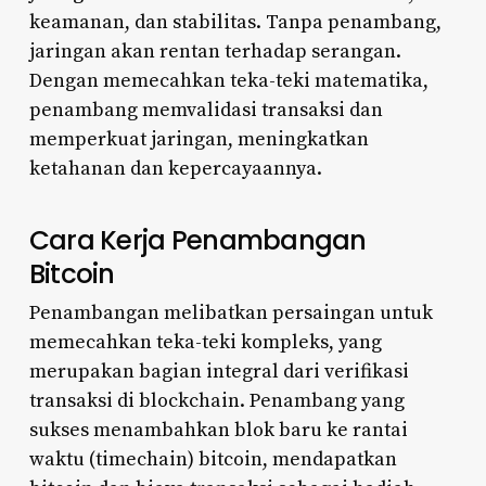
keamanan, dan stabilitas. Tanpa penambang,
jaringan akan rentan terhadap serangan.
Dengan memecahkan teka-teki matematika,
penambang memvalidasi transaksi dan
memperkuat jaringan, meningkatkan
ketahanan dan kepercayaannya.
Cara Kerja Penambangan
Bitcoin
Penambangan melibatkan persaingan untuk
memecahkan teka-teki kompleks, yang
merupakan bagian integral dari verifikasi
transaksi di blockchain. Penambang yang
sukses menambahkan blok baru ke rantai
waktu (timechain) bitcoin, mendapatkan