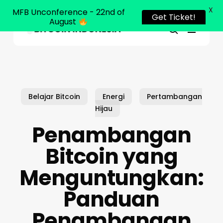
X
MFB Unconference - 22nd of
Get Ticket!
August
Menu
Close
search
Skip
Menu
to
main
content
Belajar Bitcoin
Energi
Pertambangan
Hijau
Penambangan
Bitcoin yang
Menguntungkan:
Panduan
Penambangan