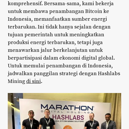
komprehensif. Bersama-sama, kami bekerja
untuk membawa penambangan Bitcoin ke
Indonesia, memanfaatkan sumber energi
terbarukan. Ini tidak hanya sejalan dengan
tujuan pemerintah untuk meningkatkan
produksi energi terbarukan, tetapi juga
menawarkan jalur berkelanjutan untuk
berpartisipasi dalam ekonomi digital global.
Untuk memulai penambangan di Indonesia,
jadwalkan panggilan strategi dengan Hashlabs
Mining
di sini
.