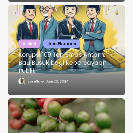
Artikel
Ilmu Ekonomi
Korupsi 109 Ton Emas Antam:
Bau Busuk bagi Kepercayaan
Publik
yoseflaw
Juni 20, 2024