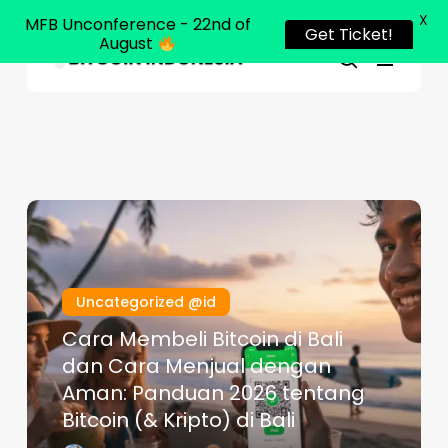
X
MFB Unconference - 22nd of
Get Ticket!
August
Menu
Close
search
Skip
Menu
to
main
content
Uncategorized @id
Cara Membeli Bitcoin di Bali
dan Cara Menjual dengan
Aman: Panduan 2026 tentang
Bitcoin (& Kripto) di Bali