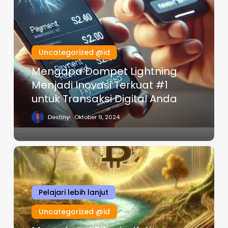
Uncategorized @id
Mengapa Dompet Lightning
Menjadi Inovasi Terkuat #1
untuk Transaksi Digital Anda
Destiny
Oktober 9, 2024
Pelajari lebih lanjut
Uncategorized @id