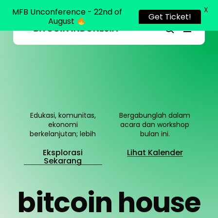
X
MFB Unconference - 22nd of
Get Ticket!
August
Menu
Close
search
Skip
Menu
to
main
content
Edukasi, komunitas,
Bergabunglah dalam
ekonomi
acara dan workshop
berkelanjutan; lebih
bulan ini.
Eksplorasi
Lihat Kalender
Sekarang
b
i
t
c
o
i
n
h
o
u
s
e