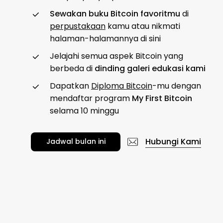
Sewakan buku Bitcoin favoritmu
di
perpustakaan
kamu atau nikmati
halaman-halamannya di sini
Jelajahi semua aspek Bitcoin yang
berbeda di
dinding galeri edukasi kami
Dapatkan
Diploma Bitcoin
-mu dengan
mendaftar program
My First Bitcoin
selama 10 minggu
Hubungi Kami
J
a
d
w
a
l
b
u
l
a
n
i
n
i