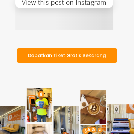
View this post on Instagram
D
a
p
a
t
k
a
n
T
i
k
e
t
G
r
a
t
i
s
S
e
k
a
r
a
n
g