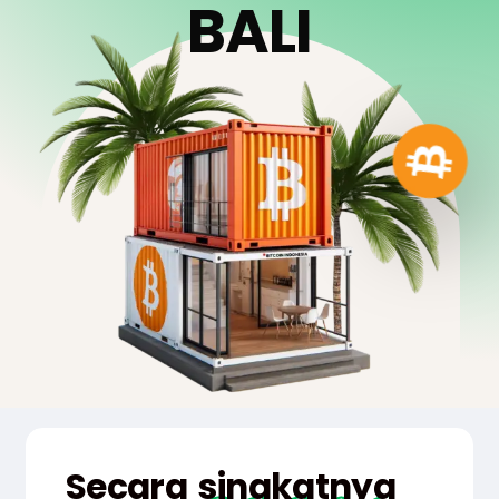
B
A
L
I
Secara
singkatnya