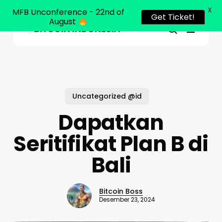
X
MFB Unconference - 22nd of
Get Ticket!
August
Menu
Close
search
Skip
Menu
to
main
content
Uncategorized @id
Dapatkan
Seritifikat Plan B di
Bali
Bitcoin Boss
Desember 23, 2024