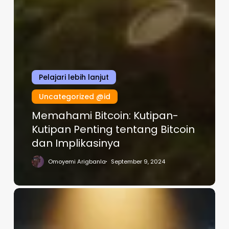
Pelajari lebih lanjut
Uncategorized @id
Memahami Bitcoin: Kutipan-
Kutipan Penting tentang Bitcoin
dan Implikasinya
Omoyemi Arigbanla
September 9, 2024