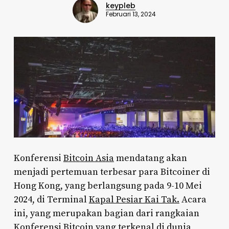
keypleb
Februari 13, 2024
Konferensi
Bitcoin Asia
mendatang akan
menjadi pertemuan terbesar para Bitcoiner di
Hong Kong, yang berlangsung pada 9-10 Mei
2024, di Terminal
Kapal Pesiar Kai Tak.
Acara
ini, yang merupakan bagian dari rangkaian
Konferensi Bitcoin
yang terkenal di dunia,