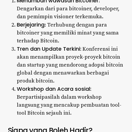
Menambah wawasan Bitcoiner:
Dengarkan dari para bitcoiner, developer,
dan pemimpin visioner terkemuka.
Berjejaring
: Terhubung dengan para
bitcoiner yang memiliki minat yang sama
terhadap Bitcoin.
Tren dan Update Terkini:
Konferensi ini
akan menampilkan proyek-proyek bitcoin
dan startup yang mendorong adopsi bitcoin
global dengan menawarkan berbagai
produk bitcoin.
Workshop dan Acara sosial:
Berpartisipasilah dalam workshop
langsung yang mencakup pembuatan tool-
tool Bitcoin sejauh ini.
Siapa yang Boleh Hadir?