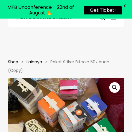
X
MFB Unconference - 22nd of
Get Ticket!
August
Menu
Close
search
Skip
Menu
to
main
content
Shop
Lainnya
Paket Stiker Bitcoin 50x buah
(Copy)