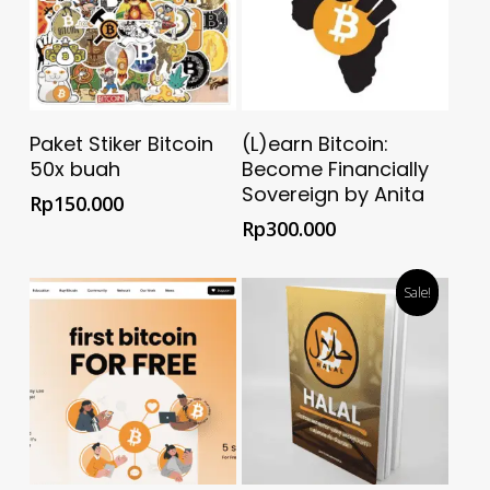
Add To Cart
Beli @ Toko Anita
Paket Stiker Bitcoin
(L)earn Bitcoin:
Resmi
50x buah
Become Financially
Sovereign by Anita
Rp
150.000
Rp
300.000
Sale!