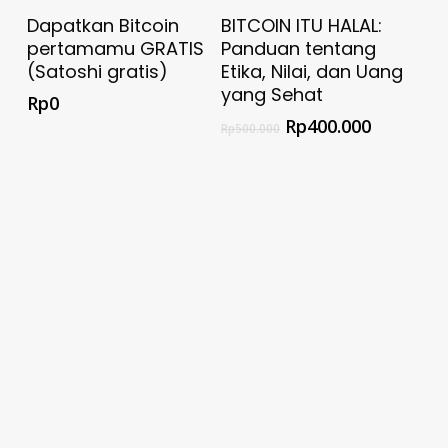
Select Options
Dapatkan Sekarang
Dapatkan Bitcoin
BITCOIN ITU HALAL:
Bitcoin GRATIS
pertamamu GRATIS
Panduan tentang
(Satoshi gratis)
Etika, Nilai, dan Uang
yang Sehat
Rp
0
Rp
400.000
Rp
500.000