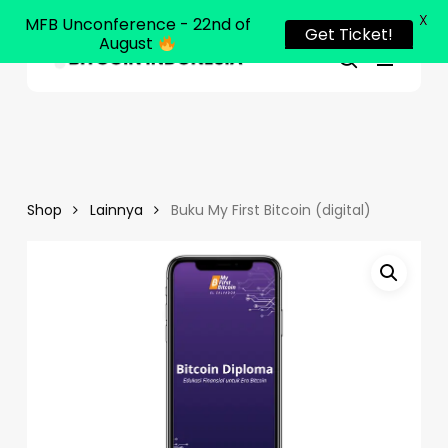
X
MFB Unconference - 22nd of
Get Ticket!
August
Menu
Close
search
Skip
Menu
to
main
content
Shop
Lainnya
Buku My First Bitcoin (digital)