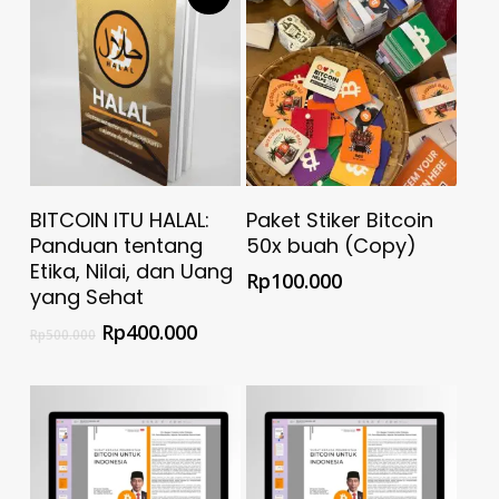
Select Options
Add To Cart
BITCOIN ITU HALAL:
Paket Stiker Bitcoin
Panduan tentang
50x buah (Copy)
Etika, Nilai, dan Uang
Rp
100.000
yang Sehat
Rp
400.000
Rp
500.000