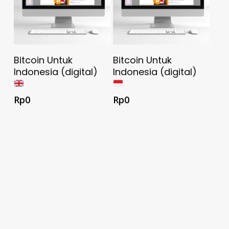
Unduh Sekarang
Unduh Sekarang
Bitcoin Untuk
Bitcoin Untuk
Secara Gratis
Secara Gratis
Indonesia (digital)
Indonesia (digital)
Rp
0
Rp
0