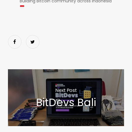
Building Bitcoin community across Indonesia
Next Post
BitDevs Bali