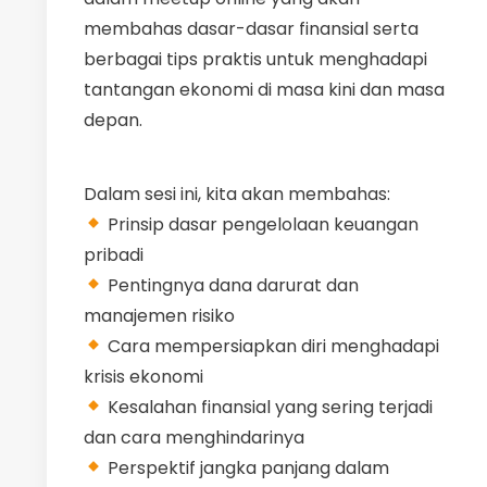
membahas dasar-dasar finansial serta
berbagai tips praktis untuk menghadapi
tantangan ekonomi di masa kini dan masa
depan.
Dalam sesi ini, kita akan membahas:
Prinsip dasar pengelolaan keuangan
pribadi
Pentingnya dana darurat dan
manajemen risiko
Cara mempersiapkan diri menghadapi
krisis ekonomi
Kesalahan finansial yang sering terjadi
dan cara menghindarinya
Perspektif jangka panjang dalam