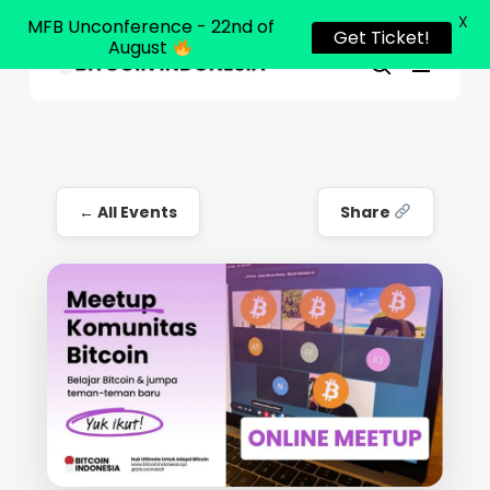
X
MFB Unconference - 22nd of
Get Ticket!
August
Menu
Close
search
Skip
Menu
to
main
content
← All Events
Share