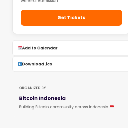
General Admission
Get Tickets
Add to Calendar
Download .ics
ORGANIZED BY
Bitcoin Indonesia
Building Bitcoin community across Indonesia