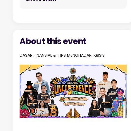
About this event
DASAR FINANSIAL & TIPS MENGHADAPI KRISIS