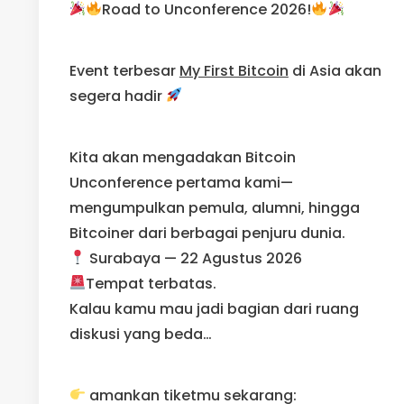
Road to Unconference 2026!
Event terbesar
My First Bitcoin
di Asia akan
segera hadir
Kita akan mengadakan Bitcoin
Unconference pertama kami—
mengumpulkan pemula, alumni, hingga
Bitcoiner dari berbagai penjuru dunia.
Surabaya — 22 Agustus 2026
Tempat terbatas.
Kalau kamu mau jadi bagian dari ruang
diskusi yang beda…
amankan tiketmu sekarang: