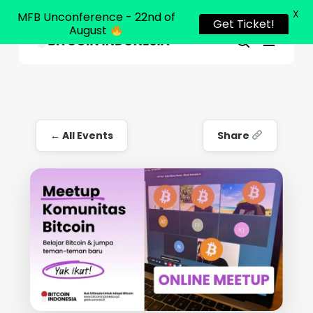
X
MFB Unconference - 22nd of
Get Ticket!
August
Menu
Close
search
Skip
Menu
to
main
content
← All Events
Share