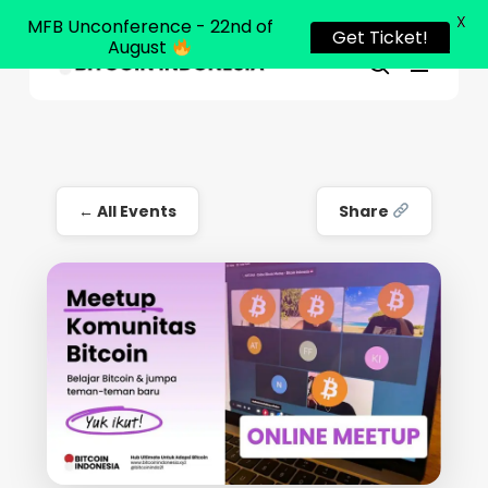
X
MFB Unconference - 22nd of
Get Ticket!
August
Menu
Close
search
Skip
Menu
to
main
content
← All Events
Share