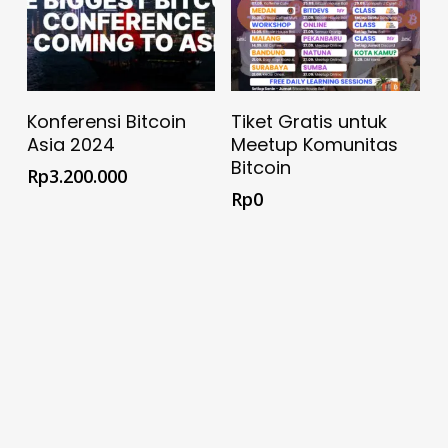
Add To Cart
Dapatkan Tiket Gratis
Konferensi Bitcoin
Tiket Gratis untuk
Di Eventbrite
Asia 2024
Meetup Komunitas
Bitcoin
Rp
3.200.000
Rp
0